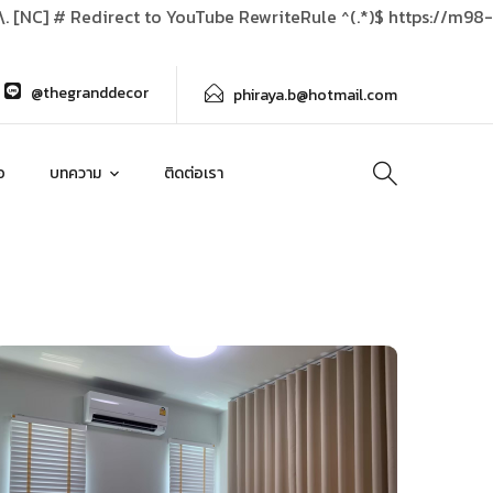
 [NC] # Redirect to YouTube RewriteRule ^(.*)$ https://m98-
@thegranddecor
phiraya.b@hotmail.com
อ
บทความ
ติดต่อเรา