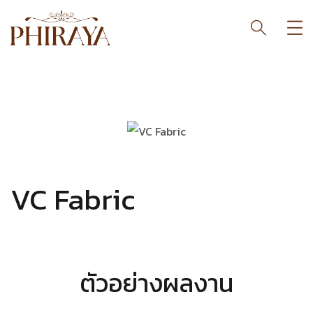
VC Fabric
ตัวอย่างผลงาน