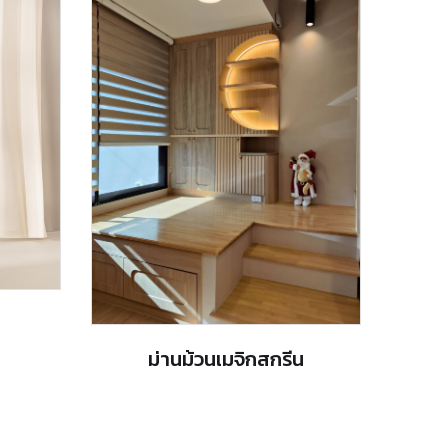
ม่านม้วนเมจิกสกรีน