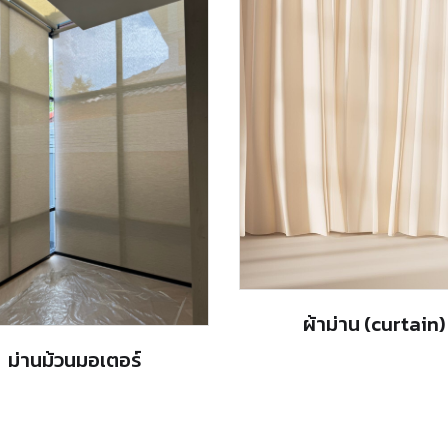
ผ้าม่าน (curtain)
ม่านม้วนมอเตอร์