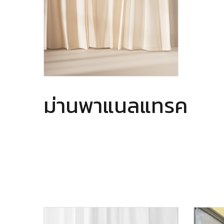
ม่านพาแนลแทรค